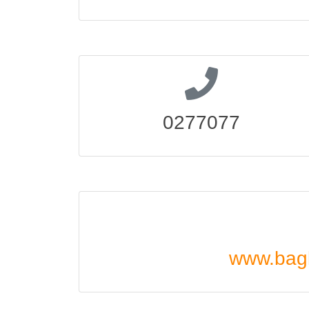
0277077
www.bagl