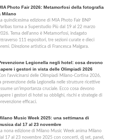
MIA Photo Fair 2026: Metamorfosi della fotografia
a Milano
La quindicesima edizione di MIA Photo Fair BNP
Paribas torna a Superstudio Più dal 19 al 22 marzo
2026. Tema dell'anno è Metamorfosi, indagato
ttraverso 111 espositori, tre sezioni curate e dieci
premi. Direzione artistica di Francesca Malgara.
Prevenzione Legionella negli hotel: cosa devono
sapere i gestori in vista delle Olimpiadi 2026
Con l'avvicinarsi delle Olimpiadi Milano-Cortina 2026,
a prevenzione della Legionella nelle strutture ricettive
assume un'importanza cruciale. Ecco cosa devono
apere i gestori di hotel su obblighi, rischi e strategie di
revenzione efficaci.
Milano Music Week 2025: una settimana di
musica dal 17 al 23 novembre
La nona edizione di Milano Music Week anima Milano
dal 17 al 23 novembre 2025 con concerti, dj set, panel,