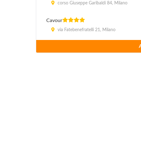
corso Giuseppe Garibaldi 84, Milano
Cavour
via Fatebenefratelli 21, Milano
Cervo
piazzale Principessa Clotilde 10, Milano
Commercio
via Mercato 1, Milano
De la Ville
via Ulrico Hoepli 6, Milano
Four Seasons
via Gesù 8, Milano