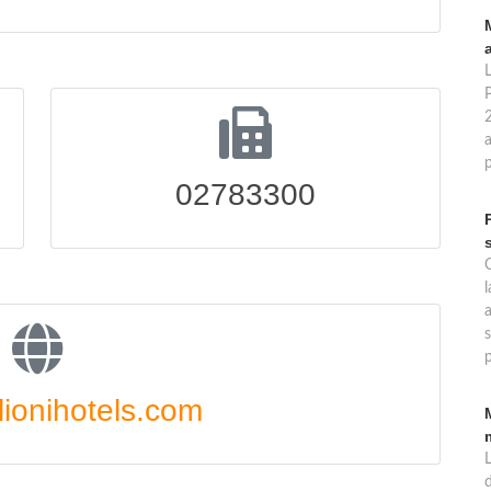
a
02783300
l
s
p
ionihotels.com