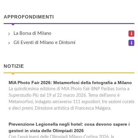
Galileo
APPROFONDIMENTI
corso Europa 9, Milano
La Borsa di Milano
Imperial
Gli Eventi di Milano e Dintorni
corso di Porta Romana 68, Milano
Jolly Hotel President
NOTIZIE
largo Augusto 10, Milano
MIA Photo Fair 2026: Metamorfosi della fotografia a Milano
Lloyd
La quindicesima edizione di MIA Photo Fair BNP Paribas torna a
Superstudio Più dal 19 al 22 marzo 2026. Tema dell'anno è
corso di Porta Romana 48, Milano
Metamorfosi, indagato attraverso 111 espositori, tre sezioni curate
e dieci premi. Direzione artistica di Francesca Malgara.
Nuovo
Prevenzione Legionella negli hotel: cosa devono sapere i
piazza Cesare Beccaria 6, Milano
gestori in vista delle Olimpiadi 2026
Con l'avvicinarsi delle Olimpiadi Milano-Cortina 2026, la