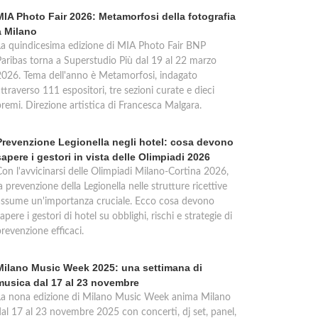
MIA Photo Fair 2026: Metamorfosi della fotografia
a Milano
La quindicesima edizione di MIA Photo Fair BNP
Paribas torna a Superstudio Più dal 19 al 22 marzo
2026. Tema dell'anno è Metamorfosi, indagato
ttraverso 111 espositori, tre sezioni curate e dieci
premi. Direzione artistica di Francesca Malgara.
Prevenzione Legionella negli hotel: cosa devono
sapere i gestori in vista delle Olimpiadi 2026
Con l'avvicinarsi delle Olimpiadi Milano-Cortina 2026,
a prevenzione della Legionella nelle strutture ricettive
assume un'importanza cruciale. Ecco cosa devono
apere i gestori di hotel su obblighi, rischi e strategie di
revenzione efficaci.
Milano Music Week 2025: una settimana di
musica dal 17 al 23 novembre
La nona edizione di Milano Music Week anima Milano
dal 17 al 23 novembre 2025 con concerti, dj set, panel,