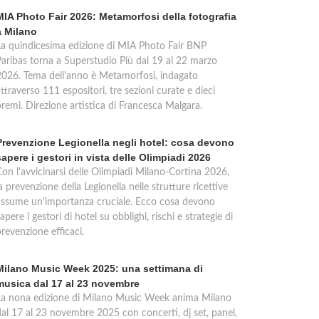
MIA Photo Fair 2026: Metamorfosi della fotografia
a Milano
La quindicesima edizione di MIA Photo Fair BNP
Paribas torna a Superstudio Più dal 19 al 22 marzo
2026. Tema dell'anno è Metamorfosi, indagato
ttraverso 111 espositori, tre sezioni curate e dieci
premi. Direzione artistica di Francesca Malgara.
Prevenzione Legionella negli hotel: cosa devono
sapere i gestori in vista delle Olimpiadi 2026
Con l'avvicinarsi delle Olimpiadi Milano-Cortina 2026,
a prevenzione della Legionella nelle strutture ricettive
assume un'importanza cruciale. Ecco cosa devono
apere i gestori di hotel su obblighi, rischi e strategie di
revenzione efficaci.
Milano Music Week 2025: una settimana di
musica dal 17 al 23 novembre
La nona edizione di Milano Music Week anima Milano
dal 17 al 23 novembre 2025 con concerti, dj set, panel,