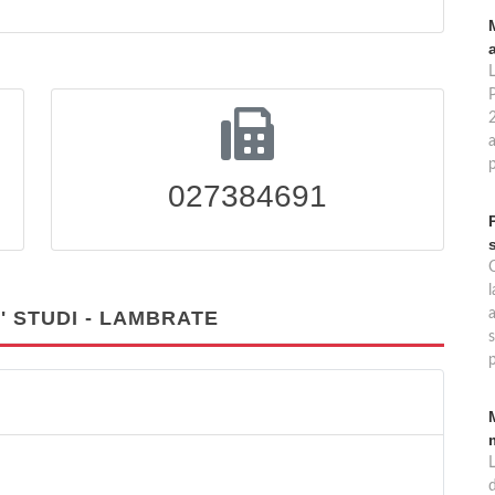
a
027384691
l
' STUDI - LAMBRATE
s
p