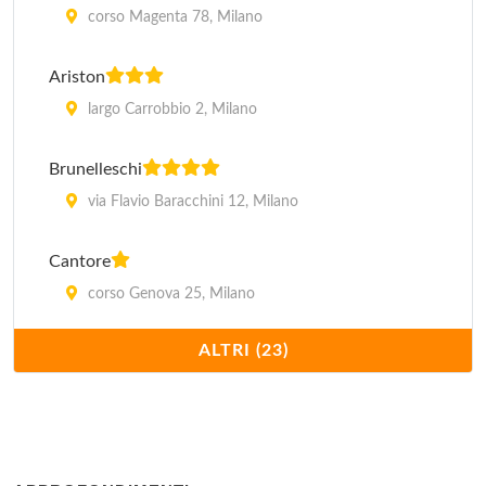
corso Magenta 78, Milano
Ariston
largo Carrobbio 2, Milano
Brunelleschi
via Flavio Baracchini 12, Milano
Cantore
corso Genova 25, Milano
ALTRI (23)
Carrobbio
via Medici 3, Milano
Dei Cavalieri
piazza Giuseppe Missori 1, Milano