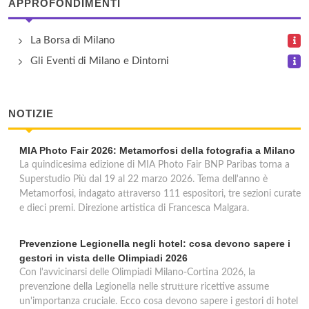
APPROFONDIMENTI
Genius Downtown
La Borsa di Milano
via Porlezza 4, Milano
Gli Eventi di Milano e Dintorni
Gran Duca di York
NOTIZIE
via Moneta 1/a, Milano
MIA Photo Fair 2026: Metamorfosi della fotografia a Milano
Gritti
La quindicesima edizione di MIA Photo Fair BNP Paribas torna a
piazza Santa Maria Beltrade 4, Milano
Superstudio Più dal 19 al 22 marzo 2026. Tema dell'anno è
Metamorfosi, indagato attraverso 111 espositori, tre sezioni curate
e dieci premi. Direzione artistica di Francesca Malgara.
King
corso Magenta 19, Milano
Prevenzione Legionella negli hotel: cosa devono sapere i
gestori in vista delle Olimpiadi 2026
Con l'avvicinarsi delle Olimpiadi Milano-Cortina 2026, la
prevenzione della Legionella nelle strutture ricettive assume
un'importanza cruciale. Ecco cosa devono sapere i gestori di hotel