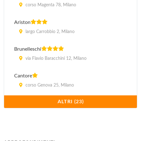
corso Magenta 78, Milano
Ariston
largo Carrobbio 2, Milano
Brunelleschi
via Flavio Baracchini 12, Milano
Cantore
corso Genova 25, Milano
ALTRI (23)
Carrobbio
via Medici 3, Milano
Dei Cavalieri
piazza Giuseppe Missori 1, Milano