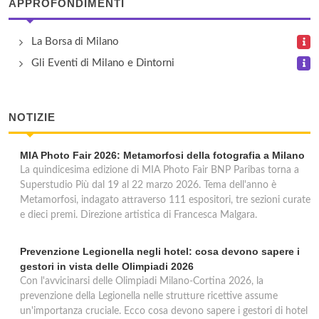
APPROFONDIMENTI
Genius Downtown
La Borsa di Milano
via Porlezza 4, Milano
Gli Eventi di Milano e Dintorni
Gran Duca di York
NOTIZIE
via Moneta 1/a, Milano
MIA Photo Fair 2026: Metamorfosi della fotografia a Milano
Gritti
La quindicesima edizione di MIA Photo Fair BNP Paribas torna a
piazza Santa Maria Beltrade 4, Milano
Superstudio Più dal 19 al 22 marzo 2026. Tema dell'anno è
Metamorfosi, indagato attraverso 111 espositori, tre sezioni curate
e dieci premi. Direzione artistica di Francesca Malgara.
King
corso Magenta 19, Milano
Prevenzione Legionella negli hotel: cosa devono sapere i
gestori in vista delle Olimpiadi 2026
Con l'avvicinarsi delle Olimpiadi Milano-Cortina 2026, la
prevenzione della Legionella nelle strutture ricettive assume
un'importanza cruciale. Ecco cosa devono sapere i gestori di hotel