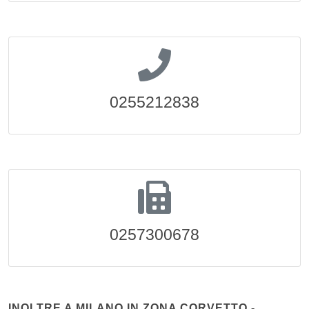
0255212838
0257300678
INOLTRE A MILANO IN ZONA CORVETTO -