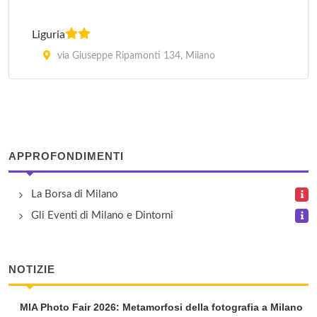
Liguria
via Giuseppe Ripamonti 134, Milano
Marte
via Ascanio Sforza 81, Milano
Mercurio
APPROFONDIMENTI
via Ascanio Sforza 73, Milano
La Borsa di Milano
Mistral
Gli Eventi di Milano e Dintorni
via Vincenzo Toffetti 4, Milano
NOTIZIE
Quark Hotel
via Lampedusa 11/a, Milano
MIA Photo Fair 2026: Metamorfosi della fotografia a Milano