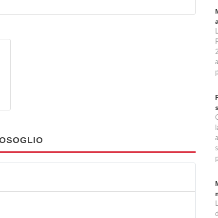
a
l
TOSOGLIO
s
p