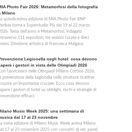
MIA Photo Fair 2026: Metamorfosi della fotografia
a Milano
La quindicesima edizione di MIA Photo Fair BNP
Paribas torna a Superstudio Più dal 19 al 22 marzo
2026. Tema dell'anno è Metamorfosi, indagato
ttraverso 111 espositori, tre sezioni curate e dieci
premi. Direzione artistica di Francesca Malgara.
Prevenzione Legionella negli hotel: cosa devono
sapere i gestori in vista delle Olimpiadi 2026
Con l'avvicinarsi delle Olimpiadi Milano-Cortina 2026,
a prevenzione della Legionella nelle strutture ricettive
assume un'importanza cruciale. Ecco cosa devono
apere i gestori di hotel su obblighi, rischi e strategie di
revenzione efficaci.
Milano Music Week 2025: una settimana di
musica dal 17 al 23 novembre
La nona edizione di Milano Music Week anima Milano
dal 17 al 23 novembre 2025 con concerti, dj set, panel,