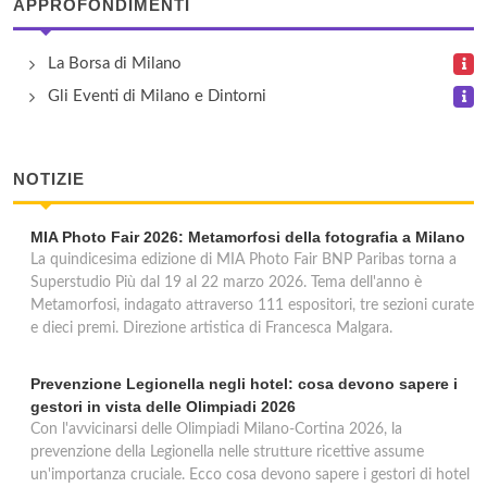
APPROFONDIMENTI
Marriott Hotel
La Borsa di Milano
via Giorgio Washington 66, Milano
Gli Eventi di Milano e Dintorni
Nuovo Marghera
NOTIZIE
via Marghera 2, Milano
MIA Photo Fair 2026: Metamorfosi della fotografia a Milano
Piemonte
La quindicesima edizione di MIA Photo Fair BNP Paribas torna a
via Ruggiero Settimo 1, Milano
Superstudio Più dal 19 al 22 marzo 2026. Tema dell'anno è
Metamorfosi, indagato attraverso 111 espositori, tre sezioni curate
e dieci premi. Direzione artistica di Francesca Malgara.
Tripoli
piazza Tripoli 3, Milano
Prevenzione Legionella negli hotel: cosa devono sapere i
gestori in vista delle Olimpiadi 2026
Con l'avvicinarsi delle Olimpiadi Milano-Cortina 2026, la
prevenzione della Legionella nelle strutture ricettive assume
un'importanza cruciale. Ecco cosa devono sapere i gestori di hotel