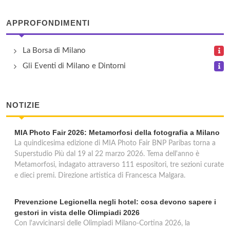
Aurelia
via Nicola Piccinni 25, Milano
APPROFONDIMENTI
Ca' Grande
La Borsa di Milano
via Nicola Antonio Porpora 87, Milano
Gli Eventi di Milano e Dintorni
Catalani & Madrid
NOTIZIE
via Alfredo Catalani 71, Milano
MIA Photo Fair 2026: Metamorfosi della fotografia a Milano
Chopin
La quindicesima edizione di MIA Photo Fair BNP Paribas torna a
via Nicola Antonio Porpora 143, Milano
Superstudio Più dal 19 al 22 marzo 2026. Tema dell'anno è
Metamorfosi, indagato attraverso 111 espositori, tre sezioni curate
e dieci premi. Direzione artistica di Francesca Malgara.
Cremona
via Nicola Antonio Porpora 168, Milano
Prevenzione Legionella negli hotel: cosa devono sapere i
gestori in vista delle Olimpiadi 2026
Con l'avvicinarsi delle Olimpiadi Milano-Cortina 2026, la