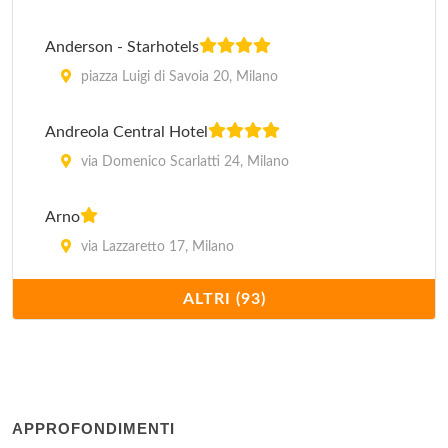
Anderson - Starhotels
piazza Luigi di Savoia 20, Milano
Andreola Central Hotel
via Domenico Scarlatti 24, Milano
Arno
via Lazzaretto 17, Milano
ALTRI (93)
Arthur
via Lazzaretto 14, Milano
Atlantic
via Napo Torriani 24, Milano
APPROFONDIMENTI