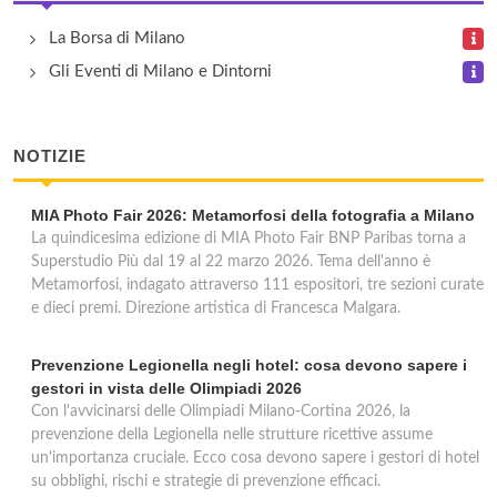
Augustus
La Borsa di Milano
via Napo Torriani 29, Milano
Gli Eventi di Milano e Dintorni
Auriga
NOTIZIE
via Giovanni Battista Pirelli 7, Milano
MIA Photo Fair 2026: Metamorfosi della fotografia a Milano
Aurora
La quindicesima edizione di MIA Photo Fair BNP Paribas torna a
corso Buenos Aires 18, Milano
Superstudio Più dal 19 al 22 marzo 2026. Tema dell'anno è
Metamorfosi, indagato attraverso 111 espositori, tre sezioni curate
e dieci premi. Direzione artistica di Francesca Malgara.
Bagliori
via Ruggero Boscovich 43, Milano
Prevenzione Legionella negli hotel: cosa devono sapere i
gestori in vista delle Olimpiadi 2026
Con l'avvicinarsi delle Olimpiadi Milano-Cortina 2026, la
prevenzione della Legionella nelle strutture ricettive assume
un'importanza cruciale. Ecco cosa devono sapere i gestori di hotel
su obblighi, rischi e strategie di prevenzione efficaci.