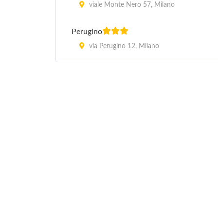
viale Monte Nero 57, Milano
Perugino
via Perugino 12, Milano
Piacenza
via Piacenza 4, Milano
Roma
corso Lodi 4, Milano
Sabotino
viale Sabotino 16, Milano
Una Hotel Mediterraneo
via Lodovico Muratori 14, Milano