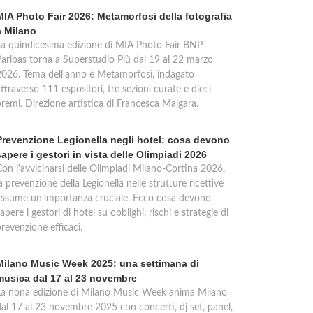
MIA Photo Fair 2026: Metamorfosi della fotografia
a Milano
La quindicesima edizione di MIA Photo Fair BNP
Paribas torna a Superstudio Più dal 19 al 22 marzo
2026. Tema dell'anno è Metamorfosi, indagato
ttraverso 111 espositori, tre sezioni curate e dieci
premi. Direzione artistica di Francesca Malgara.
Prevenzione Legionella negli hotel: cosa devono
sapere i gestori in vista delle Olimpiadi 2026
Con l'avvicinarsi delle Olimpiadi Milano-Cortina 2026,
a prevenzione della Legionella nelle strutture ricettive
assume un'importanza cruciale. Ecco cosa devono
apere i gestori di hotel su obblighi, rischi e strategie di
revenzione efficaci.
Milano Music Week 2025: una settimana di
musica dal 17 al 23 novembre
La nona edizione di Milano Music Week anima Milano
dal 17 al 23 novembre 2025 con concerti, dj set, panel,