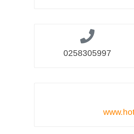
0258305997
www.hot