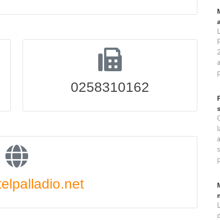
a
0258310162
l
s
p
elpalladio.net