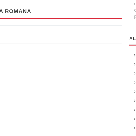
TA ROMANA
c
p
AL