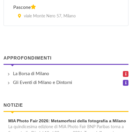
Pascone
viale Monte Nero 57, Milano
Perugino
via Perugino 12, Milano
Piacenza
APPROFONDIMENTI
via Piacenza 4, Milano
La Borsa di Milano
Roma
Gli Eventi di Milano e Dintorni
corso Lodi 4, Milano
NOTIZIE
Una Hotel Mediterraneo
via Lodovico Muratori 14, Milano
MIA Photo Fair 2026: Metamorfosi della fotografia a Milano
La quindicesima edizione di MIA Photo Fair BNP Paribas torna a