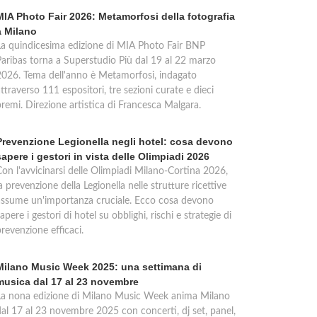
MIA Photo Fair 2026: Metamorfosi della fotografia
a Milano
La quindicesima edizione di MIA Photo Fair BNP
Paribas torna a Superstudio Più dal 19 al 22 marzo
2026. Tema dell'anno è Metamorfosi, indagato
ttraverso 111 espositori, tre sezioni curate e dieci
premi. Direzione artistica di Francesca Malgara.
Prevenzione Legionella negli hotel: cosa devono
sapere i gestori in vista delle Olimpiadi 2026
Con l'avvicinarsi delle Olimpiadi Milano-Cortina 2026,
a prevenzione della Legionella nelle strutture ricettive
assume un'importanza cruciale. Ecco cosa devono
apere i gestori di hotel su obblighi, rischi e strategie di
revenzione efficaci.
Milano Music Week 2025: una settimana di
musica dal 17 al 23 novembre
La nona edizione di Milano Music Week anima Milano
dal 17 al 23 novembre 2025 con concerti, dj set, panel,