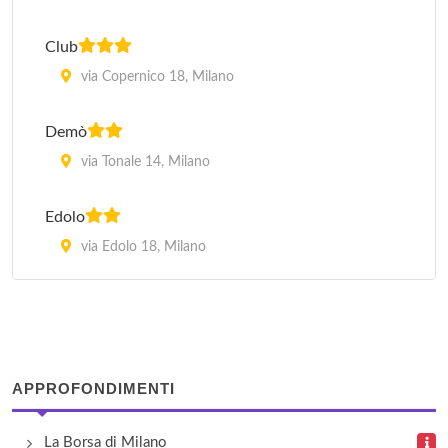
Club
via Copernico 18, Milano
Demò
via Tonale 14, Milano
Edolo
via Edolo 18, Milano
Greco
via Ugolini 21/3, Milano
Magic
APPROFONDIMENTI
via Copernico 8, Milano
La Borsa di Milano