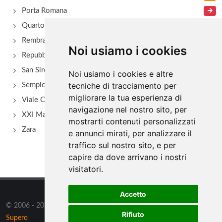
Porta Romana
Quarto Oggiaro
Rembrant
Noi usiamo i cookies
Repubblica
San Siro - Via Novara
Noi usiamo i cookies e altre
tecniche di tracciamento per
Sempione
migliorare la tua esperienza di
Viale Certosa
navigazione nel nostro sito, per
XXI Marzo
mostrarti contenuti personalizzati
Zara
e annunci mirati, per analizzare il
traffico sul nostro sito, e per
capire da dove arrivano i nostri
visitatori.
Accetto
© 2006 - 2026 Supero Ltd, Malta tutti i diritti riservati. Powered by
Rifiuto
Supero