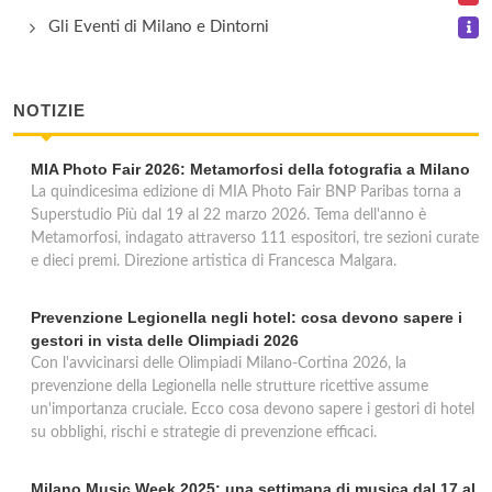
Terminal
Gli Eventi di Milano e Dintorni
via Ponte Seveso 38, Milano
NOTIZIE
MIA Photo Fair 2026: Metamorfosi della fotografia a Milano
La quindicesima edizione di MIA Photo Fair BNP Paribas torna a
Superstudio Più dal 19 al 22 marzo 2026. Tema dell'anno è
Metamorfosi, indagato attraverso 111 espositori, tre sezioni curate
e dieci premi. Direzione artistica di Francesca Malgara.
Prevenzione Legionella negli hotel: cosa devono sapere i
gestori in vista delle Olimpiadi 2026
Con l'avvicinarsi delle Olimpiadi Milano-Cortina 2026, la
prevenzione della Legionella nelle strutture ricettive assume
un'importanza cruciale. Ecco cosa devono sapere i gestori di hotel
su obblighi, rischi e strategie di prevenzione efficaci.
Milano Music Week 2025: una settimana di musica dal 17 al