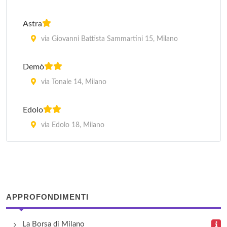
Astra
via Giovanni Battista Sammartini 15, Milano
Demò
via Tonale 14, Milano
Edolo
via Edolo 18, Milano
Greco
via Ugolini 21/3, Milano
Magic
APPROFONDIMENTI
via Copernico 8, Milano
La Borsa di Milano