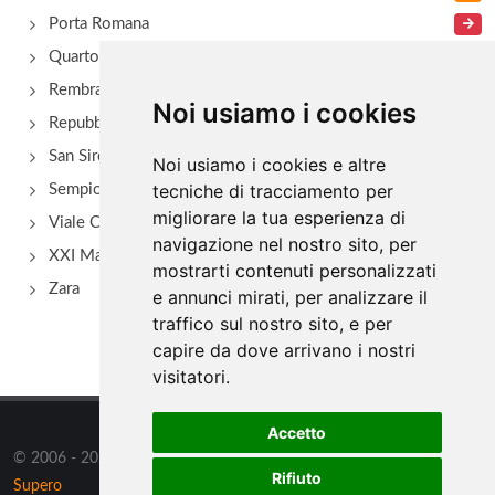
Porta Romana
Quarto Oggiaro
Rembrant
Noi usiamo i cookies
Repubblica
San Siro - Via Novara
Noi usiamo i cookies e altre
tecniche di tracciamento per
Sempione
migliorare la tua esperienza di
Viale Certosa
navigazione nel nostro sito, per
XXI Marzo
mostrarti contenuti personalizzati
Zara
e annunci mirati, per analizzare il
traffico sul nostro sito, e per
capire da dove arrivano i nostri
visitatori.
Accetto
© 2006 - 2026 Supero Ltd, Malta tutti i diritti riservati. Powered by
Rifiuto
Supero