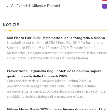
Terminal
Gli Eventi di Milano e Dintorni
via Ponte Seveso 38, Milano
NOTIZIE
MIA Photo Fair 2026: Metamorfosi della fotografia a Milano
La quindicesima edizione di MIA Photo Fair BNP Paribas torna a
Superstudio Più dal 19 al 22 marzo 2026. Tema dell'anno è
Metamorfosi, indagato attraverso 111 espositori, tre sezioni curate
e dieci premi. Direzione artistica di Francesca Malgara.
Prevenzione Legionella negli hotel: cosa devono sapere i
gestori in vista delle Olimpiadi 2026
Con l'avvicinarsi delle Olimpiadi Milano-Cortina 2026, la
prevenzione della Legionella nelle strutture ricettive assume
un'importanza cruciale. Ecco cosa devono sapere i gestori di hotel
su obblighi, rischi e strategie di prevenzione efficaci.
Milano Music Week 2025: una settimana di musica dal 17 al